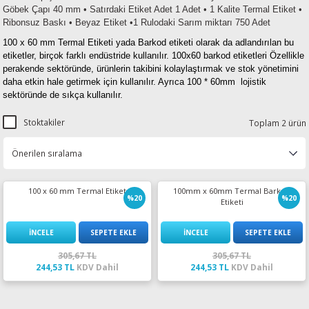
Göbek Çapı 40 mm • Satırdaki Etiket Adet 1 Adet • 1 Kalite Termal Etiket •
esin Ribon
oner
rJet CP
Ribonsuz Baskı • Beyaz Etiket •1 Rulodaki Sarım miktarı 750 Adet
100 x 60 mm Termal Etiketi yada
Barkod etiketi olarak da adlandırılan bu
rjet Pro
etiketler, birçok farklı endüstride kullanılır. 100x60 barkod etiketleri Özellikle
perakende sektöründe, ürünlerin takibini kolaylaştırmak ve stok yönetimini
daha etkin hale getirmek için kullanılır. Ayrıca 100 * 60mm lojistik
sektöründe de sıkça kullanılır.
Stoktakiler
Toplam 2 ürün
100 x 60 mm Termal Etiket
100mm x 60mm Termal Barkod
%20
%20
Etiketi
İNCELE
SEPETE EKLE
İNCELE
SEPETE EKLE
305,67 TL
305,67 TL
244,53 TL
KDV Dahil
244,53 TL
KDV Dahil