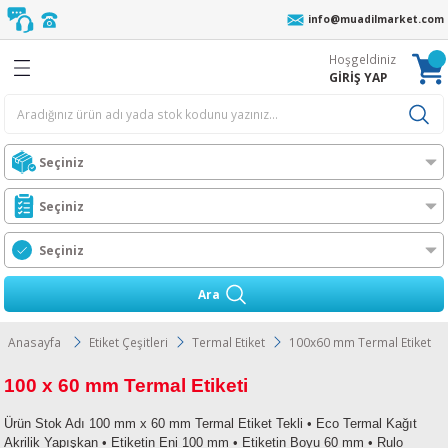
info@muadilmarket.com
Geri Dön
Geri Dön
Geri Dön
Geri Dön
Geri Dön
Geri Dön
Geri Dön
Geri Dön
Hoşgeldiniz
eri
cı Ribonu
r
z
 Unite
oneri
ıcı Toneri
ı Toneri
GİRİŞ YAP
er
AFİF YIKAMA
r
n
l Toner
ORTA YIKAMA
Ünt.
ıcılar
 Toner
ĞIR YIKAMA
Ünt.
t
n
Toner
t.
ress
Ara
i
l Toner
Ünt.
O MFP
Anasayfa
Etiket Çeşitleri
Termal Etiket
100x60 mm Termal Etiket
Wax-Resin Ribon
l Toner
t.
ra
100 x 60 mm Termal Etiketi
bon
er
rJet CM
s
Ürün Stok Adı 100 mm x 60 mm Termal Etiket Tekli • Eco Termal Kağıt
Akrilik Yapışkan • Etiketin Eni 100 mm • Etiketin Boyu 60 mm • Rulo