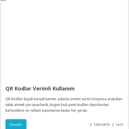
esin Ribon
oner
rJet CP
rjet Pro
QR Kodlar Verimli Kullanım
QR Kodları küçük karışık kareler aslında üretim süreci boyunca arabaları
takip etmek için tasarlandı, bugün hızlı yanıt kodları depolardan
kartvizitlere ve reklam panolarına kadar her yerde.
Devamı
13/01/2019
14:31