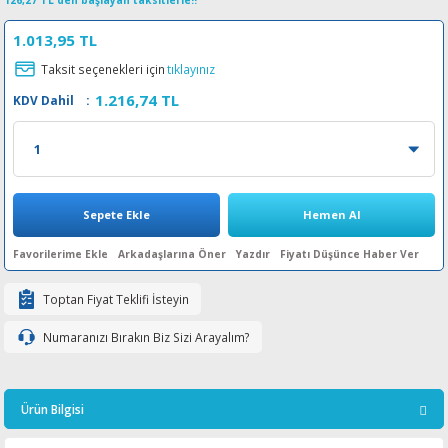
126,27 TL den başlayan taksitlerle!!
esin Ribon
oner
rJet CP
1.013,95 TL
Taksit seçenekleri için
tıklayınız
rjet Pro
1.216,74 TL
KDV Dahil
:
Sepete Ekle
Hemen Al
Arkadaşlarına Öner
Yazdır
Fiyatı Düşünce Haber Ver
Toptan Fiyat Teklifi İsteyin
Numaranızı Bırakın Biz Sizi Arayalım?
Ürün Bilgisi