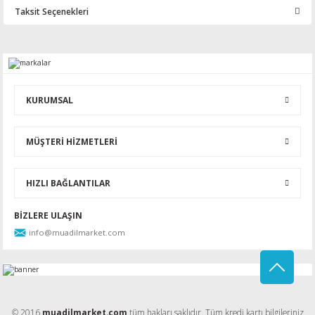
Taksit Seçenekleri
Bu ürüne ilk yorumu siz yapın!
Yorum Yaz
KURUMSAL
MÜŞTERİ HİZMETLERİ
HIZLI BAĞLANTILAR
BİZLERE ULAŞIN
info@muadilmarket.com
© 2016
muadilmarket.com
tüm hakları saklıdır. Tüm kredi kartı bilgileriniz