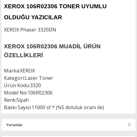
XEROX 106R02306 TONER UYUMLU
OLDUĞU YAZICILAR
XEROX Phaser 3320DN
XEROX 106R02306 MUADİL ÜRÜN
ÖZELLİKLERİ
Marka
:
XEROX
Kategori
:
Lazer Toner
Ürün Kodu
:
3320
Model No
:
106R02306
Renk
:
Siyah
Baskı Sayısı
:
11000 sf * (%5 doluluk oranı ile)
Yorumlar