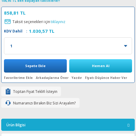
106,95 TL den başlayan taksitlerle!!
esin Ribon
oner
rJet CP
858,81 TL
Taksit seçenekleri için
tıklayınız
rjet Pro
1.030,57 TL
KDV Dahil
:
Sepete Ekle
Hemen Al
Arkadaşlarına Öner
Yazdır
Fiyatı Düşünce Haber Ver
Toptan Fiyat Teklifi İsteyin
Numaranızı Bırakın Biz Sizi Arayalım?
Ürün Bilgisi