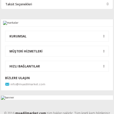
Taksit Seçenekleri
Bu ürüne ilk yorumu siz yapın!
Yorum Yaz
KURUMSAL
MÜŞTERİ HİZMETLERİ
HIZLI BAĞLANTILAR
BİZLERE ULAŞIN
info@muadilmarket.com
© 2016
muadilmarket.com
tüm hakları saklıdır. Tüm kredi kartı bilgileriniz