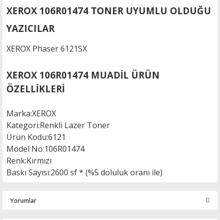
XEROX 106R01474 TONER UYUMLU OLDUĞU
YAZICILAR
XEROX Phaser 6121SX
XEROX 106R01474 MUADİL ÜRÜN
ÖZELLİKLERİ
Marka
:
XEROX
Kategori
:
Renkli Lazer Toner
Ürün Kodu
:
6121
Model No
:
106R01474
Renk
:Kırmızı
Baskı Sayısı
:
2600 sf * (%5 doluluk oranı ile)
Yorumlar