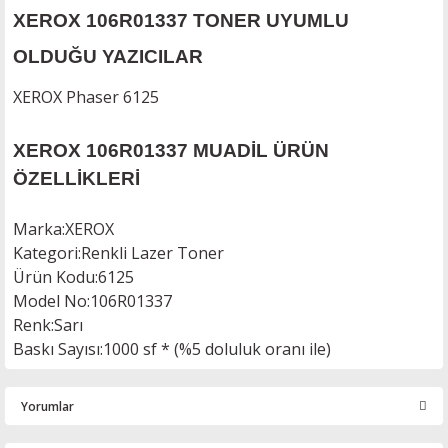
XEROX 106R01337 TONER UYUMLU
OLDUĞU YAZICILAR
XEROX Phaser 6125
XEROX 106R01337 MUADİL ÜRÜN
ÖZELLİKLERİ
Marka
:
XEROX
Kategori
:
Renkli Lazer Toner
Ürün Kodu
:
6125
Model No
:
106R01337
Renk
:
Sarı
Baskı Sayısı
:1000 sf * (%5 doluluk oranı ile)
Yorumlar