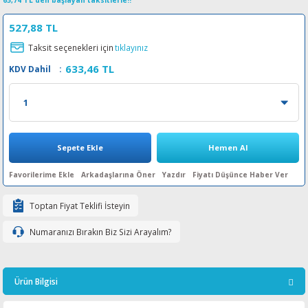
65,74 TL den başlayan taksitlerle!!
esin Ribon
oner
rJet CP
527,88 TL
Taksit seçenekleri için
tıklayınız
rjet Pro
633,46 TL
KDV Dahil
:
Sepete Ekle
Hemen Al
Arkadaşlarına Öner
Yazdır
Fiyatı Düşünce Haber Ver
Toptan Fiyat Teklifi İsteyin
Numaranızı Bırakın Biz Sizi Arayalım?
Ürün Bilgisi