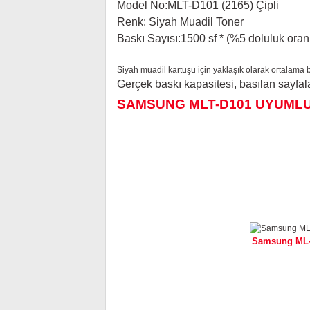
Model No
:
MLT-D101 (2165) Çipli
Renk
:
Siyah Muadil Toner
Baskı Sayısı
:
1500 sf * (%5 doluluk oranı
Siyah muadil kartuşu için yaklaşık olarak ortalama 
Gerçek baskı kapasitesi, basılan sayfala
SAMSUNG MLT-D101 UYUMLU
Samsung ML-