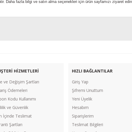
ihtir. Daha fazla bilgi ve satın alma seçenekleri için ürün sayfamızı ziyaret edin
Bu ürüne ilk yorumu siz yapın!
Yorum Yaz
ŞTERİ HİZMETLERİ
HIZLI BAĞLANTILAR
e ve Değişim Şartları
Giriş Yap
ariş Ödemeleri
Şifremi Unuttum
pon Kodu Kullanımı
Yeni Üyelik
lilik ve Güvenlik
Hesabım
n İçinde Teslimat
Siparişlerim
anti Şartları
Teslimat Bilgileri