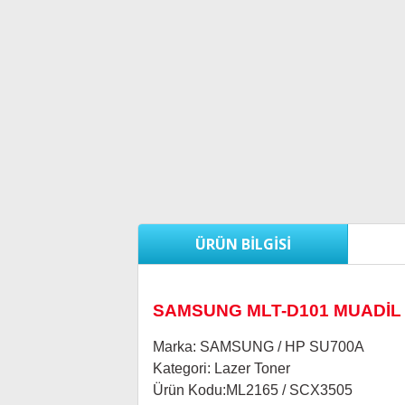
ÜRÜN BILGISI
SAMSUNG MLT-D101 MUADİ
Marka
:
SAMSUNG / HP SU700A
Kategori
:
Lazer Toner
Ürün Kodu
:
ML2165 / SCX3505