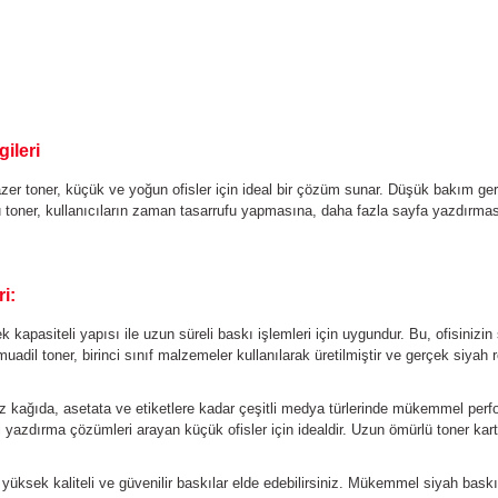
gileri
 toner, küçük ve yoğun ofisler için ideal bir çözüm sunar. Düşük bakım gerek
r. Bu toner, kullanıcıların zaman tasarrufu yapmasına, daha fazla sayfa yazdırma
i:
k kapasiteli yapısı ile uzun süreli baskı işlemleri için uygundur. Bu, ofisinizin
dil toner, birinci sınıf malzemeler kullanılarak üretilmiştir ve gerçek siyah r
z kağıda, asetata ve etiketlere kadar çeşitli medya türlerinde mükemmel perf
li yazdırma çözümleri arayan küçük ofisler için idealdir. Uzun ömürlü toner kar
e yüksek kaliteli ve güvenilir baskılar elde edebilirsiniz. Mükemmel siyah bas