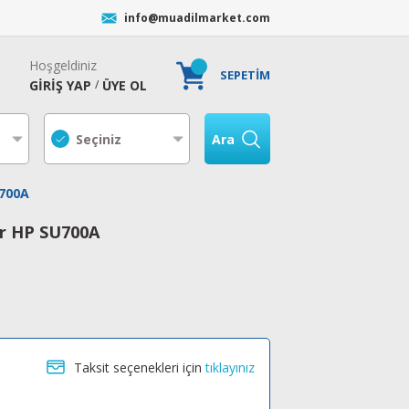
info@muadilmarket.com
Hoşgeldiniz
SEPETİM
GİRİŞ YAP
ÜYE OL
/
Ara
700A
r HP SU700A
Taksit seçenekleri için
tıklayınız