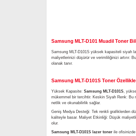
Samsung MLT-D101 Muadil T
oner Bil
Samsung MLT-D101S yüksek kapasiteli siyah lazer
maliyetlerinizi düşürür ve verimliliğinizi artırı
olanak tanır.
Samsung MLT-D101S Toner Özellikler
Yüksek Kapasite:
Samsung MLT-D101S
, yükse
mükemmel bir tercihtir.
Keskin Siyah Renk: Bu mua
netlik ve okunabilirlik sağlar.
Geniş Medya Desteği: Tek renkli grafiklerden dü
kaliteyle basar.
Maliyet Etkinliği: Düşük maliyet
olur.
Samsung MLT-D101S lazer toner
ile ofisinizd