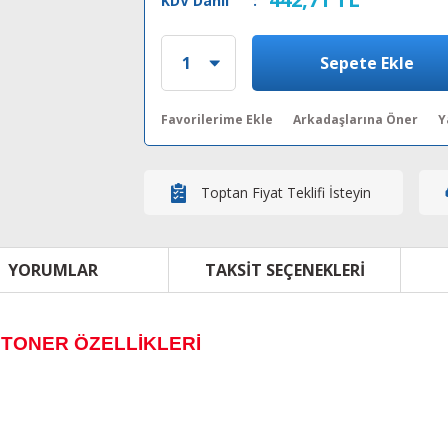
KDV Dahil
:
Sepete Ekle
Arkadaşlarına Öner
Y
Toptan Fiyat Teklifi İsteyin
YORUMLAR
TAKSIT SEÇENEKLERI
L
TONER ÖZELLİKLERİ