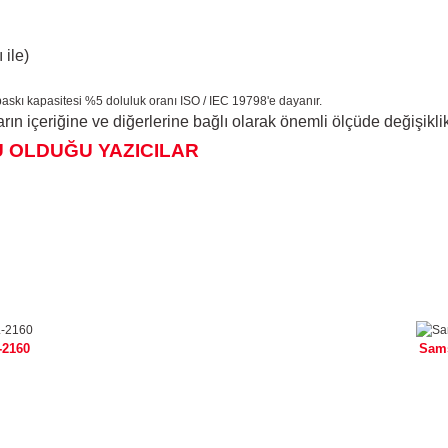
 ile)
baskı kapasitesi %5 doluluk oranı ISO / IEC 19798'e dayanır.
rın içeriğine ve diğerlerine bağlı olarak önemli ölçüde değişikli
 OLDUĞU YAZICILAR
2160
Sam