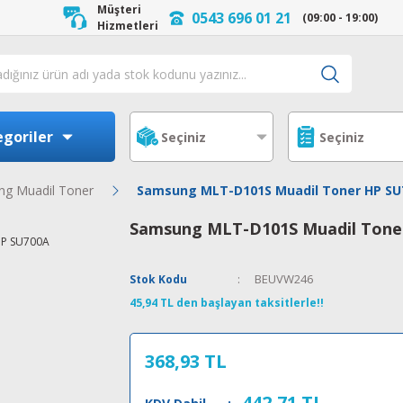
Müşteri
0543 696 01 21
(09:00 - 19:00)
Hizmetleri
goriler
g Muadil Toner
Samsung MLT-D101S Muadil Toner HP SU
Samsung MLT-D101S Muadil Tone
BEUVW246
Stok Kodu
45,94 TL den başlayan taksitlerle!!
368,93 TL
442,71 TL