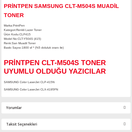
PRİNTPEN SAMSUNG CLT-M504S MUADİL
TONER
Marka:PrintPen
Kategori:Renkli Lazer Toner
Ürün Kodu:CLP415
Model No:CLT-Y504S (415)
Renk:Sarı Muadil Toner
Baskı Sayısı:1800 sf * (%5 doluluk oranı ile)
PRİNTPEN CLT-M504S TONER
UYUMLU OLDUĞU YAZICILAR
SAMSUNG Color LaserJet CLP-415N
SAMSUNG Color LaserJet CLX-4195FN
Yorumlar
Taksit Seçenekleri
Bu ürüne ilk yorumu siz yapın!