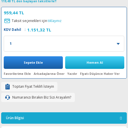
119,48 TL den başlayan taksitlerle!!
esin Ribon
oner
rJet CP
959,44 TL
rjet Pro
Taksit seçenekleri için
tıklayınız
1.151,32 TL
KDV Dahil
:
Sepete Ekle
Hemen Al
Arkadaşlarına Öner
Yazdır
Fiyatı Düşünce Haber Ver
Toptan Fiyat Teklifi İsteyin
Numaranızı Bırakın Biz Sizi Arayalım?
Ürün Bilgisi