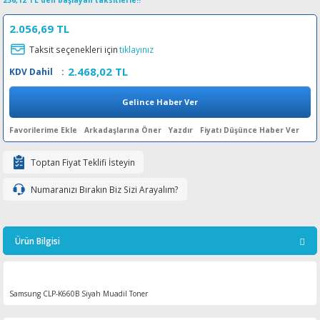
256,12 TL den başlayan taksitlerle!!
esin Ribon
oner
rJet CP
2.056,69 TL
Taksit seçenekleri için
tıklayınız
rjet Pro
2.468,02 TL
KDV Dahil
:
Gelince Haber Ver
Arkadaşlarına Öner
Yazdır
Fiyatı Düşünce Haber Ver
Toptan Fiyat Teklifi İsteyin
Numaranızı Bırakın Biz Sizi Arayalım?
Ürün Bilgisi
Samsung CLP-K660B Siyah Muadil Toner