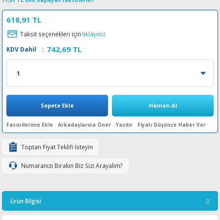
77,07 TL den başlayan taksitlerle!!
esin Ribon
oner
rJet CP
618,91 TL
Taksit seçenekleri için
tıklayınız
rjet Pro
742,69 TL
KDV Dahil
:
Sepete Ekle
Hemen Al
Arkadaşlarına Öner
Yazdır
Fiyatı Düşünce Haber Ver
Toptan Fiyat Teklifi İsteyin
Numaranızı Bırakın Biz Sizi Arayalım?
Ürün Bilgisi