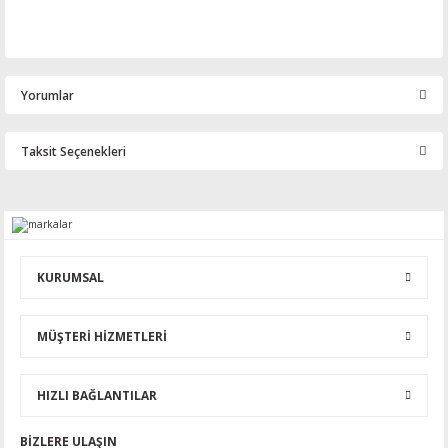
Yorumlar
Taksit Seçenekleri
Bu ürüne ilk yorumu siz yapın!
Yorum Yaz
KURUMSAL
MÜŞTERİ HİZMETLERİ
HIZLI BAĞLANTILAR
BİZLERE ULAŞIN