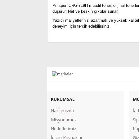
Printpen CRG-719H muadil toner, orijinal tonerle
düşürür. Net ve keskin çıktılar sunar.
Yazıcı maliyetlerinizi azaltmak ve yüksek kalite
deneyimi için tercih edebilirsiniz.
KURUMSAL
MÜ
Hakkımızda
İad
Misyonumuz
Sip
Hedeflerimiz
Ku
İnsan Kaynakları
Giz