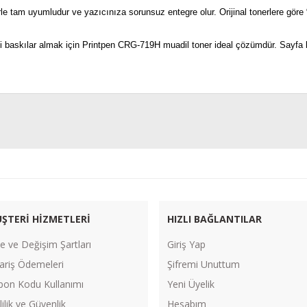
rle tam uyumludur ve yazıcınıza sorunsuz entegre olur. Orijinal tonerlere göre 
li baskılar almak için Printpen CRG-719H muadil toner ideal çözümdür. Sayfa b
Bu ürüne ilk yorumu siz yapın!
Yorum Yaz
ŞTERİ HİZMETLERİ
HIZLI BAĞLANTILAR
e ve Değişim Şartları
Giriş Yap
ariş Ödemeleri
Şifremi Unuttum
pon Kodu Kullanımı
Yeni Üyelik
lilik ve Güvenlik
Hesabım