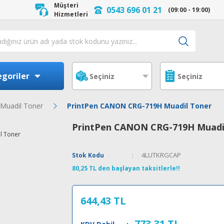
Müşteri
0543 696 01 21
(09:00 - 19:00)
Hizmetleri
goriler
Muadil Toner
PrintPen CANON CRG-719H Muadil Toner
PrintPen CANON CRG-719H Muadi
4LUTKRGCAP
Stok Kodu
80,25 TL den başlayan taksitlerle!!
644,43 TL
773,31 TL