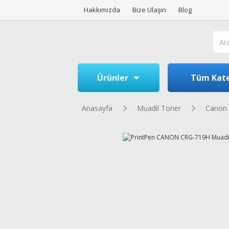
Hakkımızda
Bize Ulaşın
Blog
Ürünler
Tüm Kate
Anasayfa
Muadil Toner
Canon 