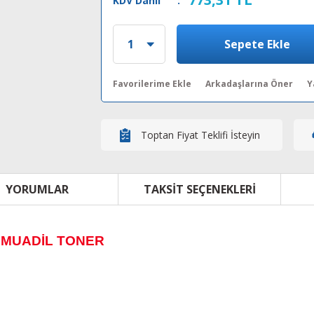
KDV Dahil
:
Sepete Ekle
Arkadaşlarına Öner
Y
Toptan Fiyat Teklifi İsteyin
YORUMLAR
TAKSIT SEÇENEKLERI
 MUADİL TONER