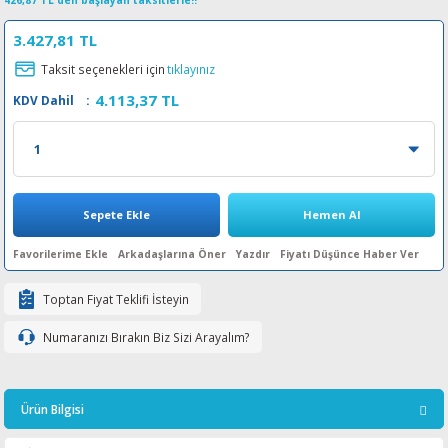
426,87 TL den başlayan taksitlerle!!
esin Ribon
oner
rJet CP
3.427,81 TL
Taksit seçenekleri için
tıklayınız
rjet Pro
4.113,37 TL
KDV Dahil
:
Sepete Ekle
Hemen Al
Arkadaşlarına Öner
Yazdır
Fiyatı Düşünce Haber Ver
Toptan Fiyat Teklifi İsteyin
Numaranızı Bırakın Biz Sizi Arayalım?
Ürün Bilgisi