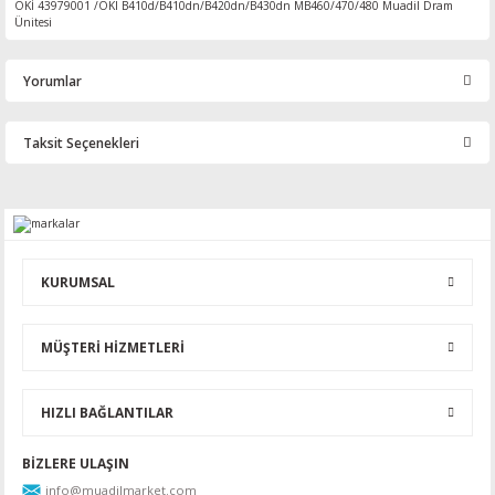
OKİ 43979001 /OKI B410d/B410dn/B420dn/B430dn MB460/470/480 Muadil Dram
Ünitesi
Yorumlar
Taksit Seçenekleri
Bu ürüne ilk yorumu siz yapın!
Yorum Yaz
KURUMSAL
MÜŞTERİ HİZMETLERİ
HIZLI BAĞLANTILAR
BİZLERE ULAŞIN
info@muadilmarket.com