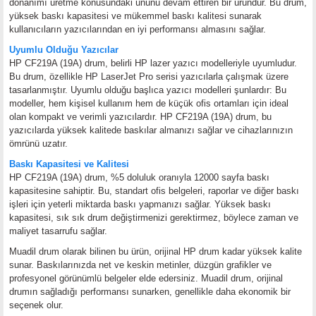
donanımı üretme konusundaki ününü devam ettiren bir üründür. Bu drum,
yüksek baskı kapasitesi ve mükemmel baskı kalitesi sunarak
kullanıcıların yazıcılarından en iyi performansı almasını sağlar.
Uyumlu Olduğu Yazıcılar
HP CF219A (19A) drum, belirli HP lazer yazıcı modelleriyle uyumludur.
Bu drum, özellikle HP LaserJet Pro serisi yazıcılarla çalışmak üzere
tasarlanmıştır. Uyumlu olduğu başlıca yazıcı modelleri şunlardır:
Bu
modeller, hem kişisel kullanım hem de küçük ofis ortamları için ideal
olan kompakt ve verimli yazıcılardır. HP CF219A (19A) drum, bu
yazıcılarda yüksek kalitede baskılar almanızı sağlar ve cihazlarınızın
ömrünü uzatır.
Baskı Kapasitesi ve Kalitesi
HP CF219A (19A) drum, %5 doluluk oranıyla 12000 sayfa baskı
kapasitesine sahiptir. Bu, standart ofis belgeleri, raporlar ve diğer baskı
işleri için yeterli miktarda baskı yapmanızı sağlar. Yüksek baskı
kapasitesi, sık sık drum değiştirmenizi gerektirmez, böylece zaman ve
maliyet tasarrufu sağlar.
Muadil drum olarak bilinen bu ürün, orijinal HP drum kadar yüksek kalite
sunar. Baskılarınızda net ve keskin metinler, düzgün grafikler ve
profesyonel görünümlü belgeler elde edersiniz. Muadil drum, orijinal
drumın sağladığı performansı sunarken, genellikle daha ekonomik bir
seçenek olur.