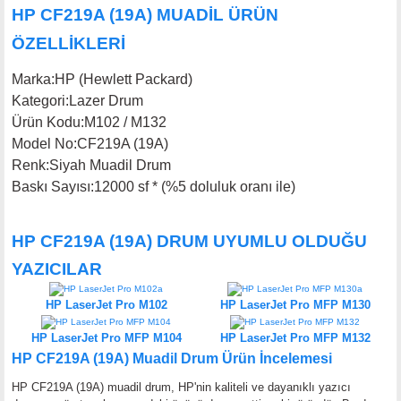
HP CF219A (19A) MUADİL
ÜRÜN
ÖZELLİKLERİ
Marka
:
HP (Hewlett Packard)
Kategori
:
Lazer Drum
Ürün Kodu
:
M102 / M132
Model No
:
CF219A (19A)
Renk
:
Siyah Muadil Drum
Baskı Sayısı
:
12000 sf * (%5 doluluk oranı ile)
HP CF219A (19A) DRUM UYUMLU OLDUĞU
YAZICILAR
HP LaserJet Pro M102
HP LaserJet Pro MFP M130
HP LaserJet Pro MFP M104
HP LaserJet Pro MFP M132
HP CF219A (19A) Muadil Drum Ürün İncelemesi
HP CF219A (19A) muadil drum, HP'nin kaliteli ve dayanıklı yazıcı