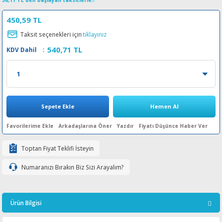
56,11 TL den başlayan taksitlerle!!
esin Ribon
oner
rJet CP
450,59 TL
Taksit seçenekleri için
tıklayınız
rjet Pro
540,71 TL
KDV Dahil
:
Sepete Ekle
Hemen Al
Arkadaşlarına Öner
Yazdır
Fiyatı Düşünce Haber Ver
Toptan Fiyat Teklifi İsteyin
Numaranızı Bırakın Biz Sizi Arayalım?
Ürün Bilgisi