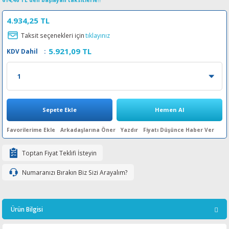
614,46 TL den başlayan taksitlerle!!
esin Ribon
oner
rJet CP
4.934,25 TL
Taksit seçenekleri için
tıklayınız
rjet Pro
5.921,09 TL
KDV Dahil
:
Sepete Ekle
Hemen Al
Arkadaşlarına Öner
Yazdır
Fiyatı Düşünce Haber Ver
Toptan Fiyat Teklifi İsteyin
Numaranızı Bırakın Biz Sizi Arayalım?
Ürün Bilgisi