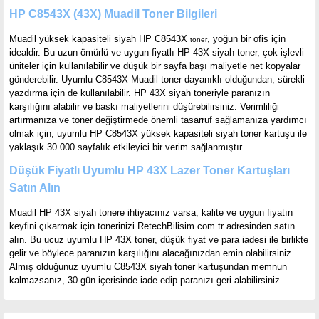
HP C8543X (43X) Muadil Toner Bilgileri
Muadil yüksek kapasiteli siyah HP C8543X
, yoğun bir ofis için
toner
idealdir. Bu uzun ömürlü ve uygun fiyatlı HP 43X siyah toner, çok işlevli
üniteler için kullanılabilir ve düşük bir sayfa başı maliyetle net kopyalar
gönderebilir. Uyumlu C8543X Muadil toner dayanıklı olduğundan, sürekli
yazdırma için de kullanılabilir. HP 43X siyah toneriyle paranızın
karşılığını alabilir ve baskı maliyetlerini düşürebilirsiniz. Verimliliği
artırmanıza ve toner değiştirmede önemli tasarruf sağlamanıza yardımcı
olmak için, uyumlu HP C8543X yüksek kapasiteli siyah toner kartuşu ile
yaklaşık 30.000 sayfalık etkileyici bir verim sağlanmıştır.
Düşük Fiyatlı Uyumlu HP 43X Lazer Toner Kartuşları
Satın Alın
Muadil HP 43X siyah tonere ihtiyacınız varsa, kalite ve uygun fiyatın
keyfini çıkarmak için tonerinizi RetechBilisim.com.tr adresinden satın
alın. Bu ucuz uyumlu HP 43X toner, düşük fiyat ve para iadesi ile birlikte
gelir ve böylece paranızın karşılığını alacağınızdan emin olabilirsiniz.
Almış olduğunuz uyumlu C8543X siyah toner kartuşundan memnun
kalmazsanız, 30 gün içerisinde iade edip paranızı geri alabilirsiniz.