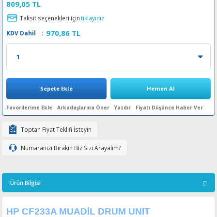
809,05 TL
esin Ribon
oner
rJet CP
Taksit seçenekleri için
tıklayınız
970,86 TL
KDV Dahil
:
rjet Pro
Sepete Ekle
Hemen Al
Arkadaşlarına Öner
Yazdır
Fiyatı Düşünce Haber Ver
Toptan Fiyat Teklifi İsteyin
Numaranızı Bırakın Biz Sizi Arayalım?
Ürün Bilgisi
HP CF233A MUADİL DRUM UNIT