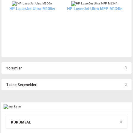
HP LaserJet Ultra M106w
HP LaserJet Ultra MFP M134fn
Yorumlar
Taksit Seçenekleri
Bu ürüne ilk yorumu siz yapın!
Yorum Yaz
KURUMSAL