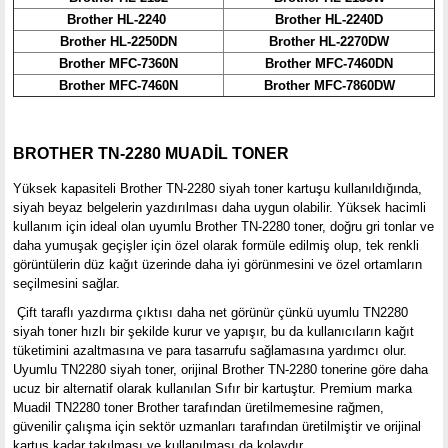
Brother HL-2240
Brother HL-2240D
Brother HL-2250DN
Brother HL-2270DW
Brother MFC-7360N
Brother MFC-7460DN
Brother MFC-7460N
Brother MFC-7860DW
BROTHER TN-2280 MUADİL TONER
Yüksek kapasiteli Brother TN-2280 siyah toner kartuşu kullanıldığında,
siyah beyaz belgelerin yazdırılması daha uygun olabilir. Yüksek hacimli
kullanım için ideal olan uyumlu Brother TN-2280 toner, doğru gri tonlar ve
daha yumuşak geçişler için özel olarak formüle edilmiş olup, tek renkli
görüntülerin düz kağıt üzerinde daha iyi görünmesini ve özel ortamların
seçilmesini sağlar.
Çift taraflı yazdırma çıktısı daha net görünür çünkü uyumlu TN2280
siyah toner hızlı bir şekilde kurur ve yapışır, bu da kullanıcıların kağıt
tüketimini azaltmasına ve para tasarrufu sağlamasına yardımcı olur.
Uyumlu TN2280 siyah toner, orijinal Brother TN-2280 tonerine göre daha
ucuz bir alternatif olarak kullanılan Sıfır bir kartuştur. Premium marka
Muadil TN2280 toner Brother tarafından üretilmemesine rağmen,
güvenilir çalışma için sektör uzmanları tarafından üretilmiştir ve orijinal
kartuş kadar takılması ve kullanılması da kolaydır.