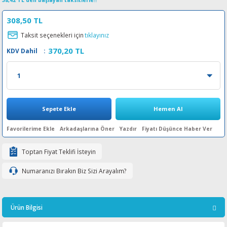
38,42 TL den başlayan taksitlerle!!
esin Ribon
oner
rJet CP
308,50 TL
Taksit seçenekleri için
tıklayınız
rjet Pro
370,20 TL
KDV Dahil
:
Sepete Ekle
Hemen Al
Arkadaşlarına Öner
Yazdır
Fiyatı Düşünce Haber Ver
Toptan Fiyat Teklifi İsteyin
Numaranızı Bırakın Biz Sizi Arayalım?
Ürün Bilgisi