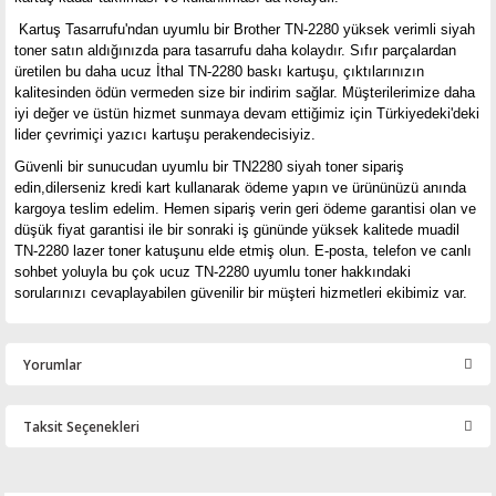
Kartuş Tasarrufu'ndan uyumlu bir Brother TN-2280 yüksek verimli siyah
toner satın aldığınızda para tasarrufu daha kolaydır. Sıfır parçalardan
üretilen bu daha ucuz İthal TN-2280 baskı kartuşu, çıktılarınızın
kalitesinden ödün vermeden size bir indirim sağlar. Müşterilerimize daha
iyi değer ve üstün hizmet sunmaya devam ettiğimiz için Türkiyedeki'deki
lider çevrimiçi yazıcı kartuşu perakendecisiyiz.
Güvenli bir sunucudan uyumlu bir TN2280 siyah toner sipariş
edin,dilerseniz kredi kart kullanarak ödeme yapın ve ürününüzü anında
kargoya teslim edelim. Hemen sipariş verin geri ödeme garantisi olan ve
düşük fiyat garantisi ile bir sonraki iş gününde yüksek kalitede muadil
TN-2280 lazer toner katuşunu elde etmiş olun. E-posta, telefon ve canlı
sohbet yoluyla bu çok ucuz TN-2280 uyumlu toner hakkındaki
sorularınızı cevaplayabilen güvenilir bir müşteri hizmetleri ekibimiz var.
Yorumlar
Taksit Seçenekleri
Bu ürüne ilk yorumu siz yapın!