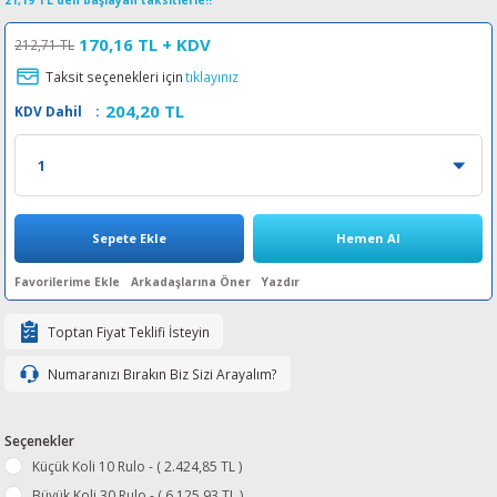
21,19 TL den başlayan taksitlerle!!
esin Ribon
oner
rJet CP
170,16 TL
+ KDV
212,71 TL
Taksit seçenekleri için
tıklayınız
rjet Pro
204,20 TL
KDV Dahil
:
Sepete Ekle
Hemen Al
Arkadaşlarına Öner
Yazdır
Toptan Fiyat Teklifi İsteyin
Numaranızı Bırakın Biz Sizi Arayalım?
Seçenekler
Küçük Koli 10 Rulo - ( 2.424,85 TL )
Büyük Koli 30 Rulo - ( 6.125,93 TL )