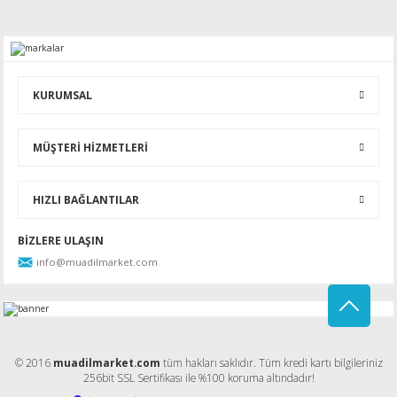
Bu ürüne ilk yorumu siz yapın!
Yorum Yaz
KURUMSAL
MÜŞTERİ HİZMETLERİ
HIZLI BAĞLANTILAR
BİZLERE ULAŞIN
info@muadilmarket.com
© 2016
muadilmarket.com
tüm hakları saklıdır. Tüm kredi kartı bilgileriniz
256bit SSL Sertifikası ile %100 koruma altındadır!