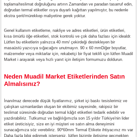
toplama/teslimat doğruluğunu artırın
Zamandan ve paradan tasarruf edin,
doğrudan termal etiketler ısıya duyarlı kağıttan yapılmıştır, bu nedenle
ekstra şerit/mürekkep maliyetine gerek yoktur.
Genel kullanım etiketleme, nakliye ve adres etiketleri, ürün etiketleri,
kısa ömürlü öğe etiketleri, stok kontrolü ve çok daha fazlası için idealdr.
Lütfen bu etiketlerin yalnızca 40 mm/ çekirdeği destekleyen bir
masaüstü yazıcıya sığacağını unutmayın. 90 x 60 mmDiğer boyutlar,
malzemeler veya miktarlar için, rekabetçi bir fiyat teklifi için lütfen Muadil
Market i arayarak veya hızlı yanıt için iletişim formumuzu doldurun.
Neden Muadil Market Etiketlerinden Satın
Almalısınız?
İnanılmaz derecede düşük fiyatlarımız, şirket içi baskı tesislerimiz ve
çalışkan uzmanlardan oluşan bir ekibimiz sayesinde, rakipsiz bir
teslimat süresinde doğrudan termal kâğıt etiketleri tedarik edebilir ve
yazdırabiliriz.
Tutkumuz ve bağlılığımızla son 15 yıldır Türkiye'nin lider
etiket üreticisiyiz, size en iyi müşteri ve satın alma deneyimini
sunacağımıza söz verebiliriz. 90*60mm Termal Etikete ihtiyacınız mı var
Daha fazla bilgi edinmek isterseniz, lütfen bizimle iletişime geçmekten