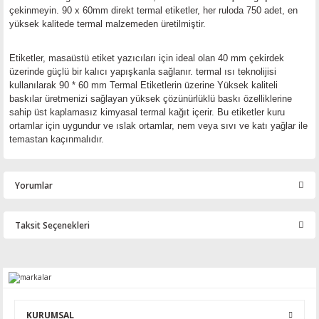
çekinmeyin.
90 x 60mm direkt termal etiketler, her ruloda 750 adet, en
yüksek kalitede termal malzemeden üretilmiştir.
Etiketler, masaüstü etiket yazıcıları için ideal olan 40 mm çekirdek
üzerinde güçlü bir kalıcı yapışkanla sağlanır. termal ısı teknolijisi
kullanılarak 90 * 60 mm Termal Etiketlerin üzerine Yüksek kaliteli
baskılar üretmenizi sağlayan yüksek çözünürlüklü baskı özelliklerine
sahip üst kaplamasız kimyasal termal kağıt içerir.
Bu etiketler kuru
ortamlar için uygundur ve ıslak ortamlar, nem veya sıvı ve katı yağlar ile
temastan kaçınmalıdır.
Yorumlar
Taksit Seçenekleri
Bu ürüne ilk yorumu siz yapın!
Yorum Yaz
KURUMSAL