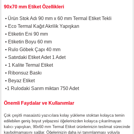
90x70 mm Etiket Özellikleri
•
Ürün Stok Adı 90 mm x 60 mm Termal Etiket Tekli
•
Eco Termal Kağıt Akrilik Yapışkan
•
Etiketin Eni 90 mm
•
Etiketin Boyu 60 mm
•
Rulo Göbek Çapı 40 mm
•
Satırdaki Etiket Adet 1 Adet
• 1 Kalite Termal Etiket
• Ribonsuz Baskı
• Beyaz Etiket
•
1 Rulodaki Sarım miktarı 750 Adet
Önemli Faydalar ve Kullanımlar
Çok çeşitli masaüstü yazıcılara kolay yükleme s
toktan kolayca temin
edilebilen geniş boyut yelpazesi ö
ğelerinizden kolayca çıkarılmayan
kalıcı yapışkan, 90x60 mm Termal Etiket ürünlerinizin teslimat sürecinde
kaybolmamasını sağlar.
Öğelerinizin daha iyi tanımlanması yoluyla