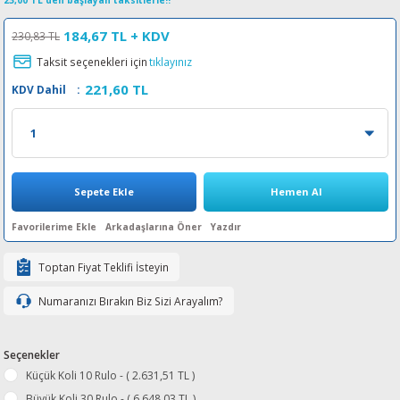
23,00 TL den başlayan taksitlerle!!
esin Ribon
oner
rJet CP
184,67 TL
+ KDV
230,83 TL
Taksit seçenekleri için
tıklayınız
rjet Pro
221,60 TL
KDV Dahil
:
Sepete Ekle
Hemen Al
Arkadaşlarına Öner
Yazdır
Toptan Fiyat Teklifi İsteyin
Numaranızı Bırakın Biz Sizi Arayalım?
Seçenekler
Küçük Koli 10 Rulo - ( 2.631,51 TL )
Büyük Koli 30 Rulo - ( 6.648,03 TL )