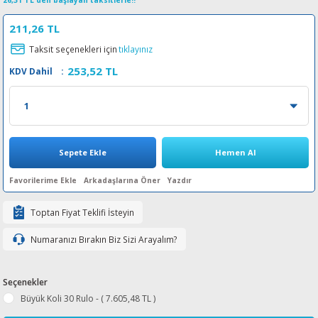
26,31 TL den başlayan taksitlerle!!
esin Ribon
oner
rJet CP
211,26 TL
Taksit seçenekleri için
tıklayınız
rjet Pro
253,52 TL
KDV Dahil
:
Sepete Ekle
Hemen Al
Arkadaşlarına Öner
Yazdır
Toptan Fiyat Teklifi İsteyin
Numaranızı Bırakın Biz Sizi Arayalım?
Seçenekler
Büyük Koli 30 Rulo - ( 7.605,48 TL )