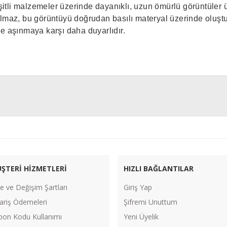
şitli malzemeler üzerinde dayanıklı, uzun ömürlü görüntüler üre
lmaz, bu görüntüyü doğrudan basılı materyal üzerinde oluştu
e aşınmaya karşı daha duyarlıdır.
Bu ürüne ilk yorumu siz yapın!
Yorum Yaz
ŞTERİ HİZMETLERİ
HIZLI BAĞLANTILAR
e ve Değişim Şartları
Giriş Yap
ariş Ödemeleri
Şifremi Unuttum
pon Kodu Kullanımı
Yeni Üyelik