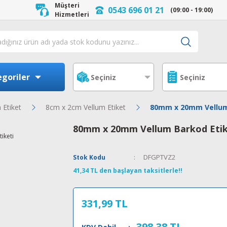
Müşteri
0543 696 01 21
(09:00 - 19:00)
Hizmetleri
goriler
 Etiket
8cm x 2cm Vellum Etiket
80mm x 20mm Vellum 
80mm x 20mm Vellum Barkod Etik
DFGPTVZ2
Stok Kodu
41,34 TL den başlayan taksitlerle!!
331,99 TL
398,38 TL