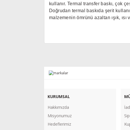
kullanır. Termal transfer baskı, çok çe
Doğrudan termal baskıda şerit kullanı
malzemenin ömrünü azaltan ışık, ısı v
KURUMSAL
MÜ
Hakkımızda
İad
Misyonumuz
Sip
Hedeflerimiz
Ku