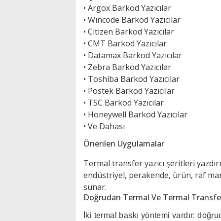
•
Argox Barkod Yazıcılar
•
Wıncode Barkod Yazıcılar
•
Citizen Barkod Yazıcılar
•
CMT Barkod Yazıcılar
•
Datamax Barkod Yazıcılar
•
Zebra Barkod Yazıcılar
•
Toshiba Barkod Yazıcılar
•
Postek Barkod Yazıcılar
•
TSC Barkod Yazıcılar
• H
oneywell Barkod Yazıcılar
•
Ve Dahası
Önerilen Uygulamalar
Termal transfer yazıcı şeritleri yazdırma
endüstriyel, perakende, ürün, raf mar
sunar.
Doğrudan Termal Ve Termal Transfer
İki termal baskı yöntemi vardır: doğru