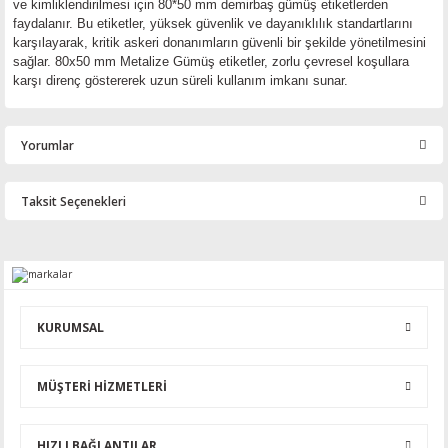
ve kimliklendirilmesi için 80*50 mm demirbaş gümüş etiketlerden
faydalanır. Bu etiketler, yüksek güvenlik ve dayanıklılık standartlarını
karşılayarak, kritik askeri donanımların güvenli bir şekilde yönetilmesini
sağlar. 80x50 mm Metalize Gümüş etiketler, zorlu çevresel koşullara
karşı direnç göstererek uzun süreli kullanım imkanı sunar.
Yorumlar
Taksit Seçenekleri
Bu ürüne ilk yorumu siz yapın!
Yorum Yaz
KURUMSAL
MÜŞTERİ HİZMETLERİ
HIZLI BAĞLANTILAR