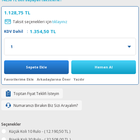
140,56 TL den başlayan taksitlerle!!
esin Ribon
oner
rJet CP
1.128,75 TL
Taksit seçenekleri için
tıklayınız
rjet Pro
1.354,50 TL
KDV Dahil
:
Sepete Ekle
Hemen Al
Arkadaşlarına Öner
Yazdır
Toptan Fiyat Teklifi İsteyin
Numaranızı Bırakın Biz Sizi Arayalım?
Seçenekler
Küçük Koli 10 Rulo - ( 12.190,50 TL )
Büyük Koli 30 Rulo - ( 32.508,00 TL )