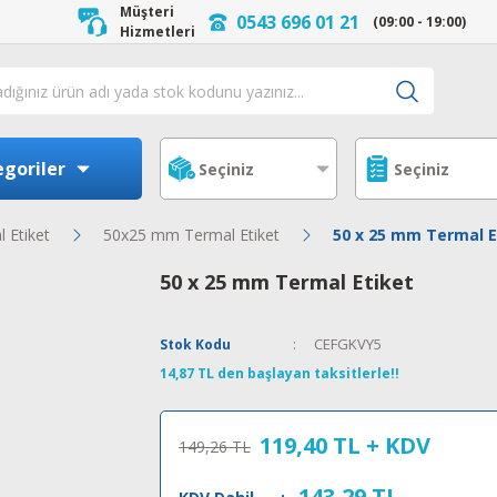
Müşteri
0543 696 01 21
(09:00 - 19:00)
Hizmetleri
goriler
 Etiket
50x25 mm Termal Etiket
50 x 25 mm Termal E
50 x 25 mm Termal Etiket
CEFGKVY5
Stok Kodu
14,87 TL den başlayan taksitlerle!!
119,40 TL
+ KDV
149,26 TL
143,29 TL