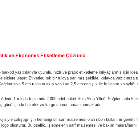
ratik ve Ekonomik Etiketleme Çözümü
 barkod yazıcılarıyla uyumlu, hızlı ve pratik etiketleme ihtiyaçlarınız için ide
nde sizlere ulaşır. Etiketler, tek bir ruloya sarılmış şekilde, kolayca yazıcınıza
 Sağdan sola 5 cm rulonun akış yönü ve 2,5 cm genişlik ile kullanım kolaylığı s
t Adedi: 1 ruloda toplamda 2,000 adet etiket
Rulo Akış Yönü: Sağdan sola 5 cm,
 iş günü içinde hazırlık ve kargo süreci tamamlanmaktadır.
jisiyle çalıştığı için herhangi bir sarf malzemesi olan ribon kullanımı gerekti
logo oluşturur. Bu özellik, işletmelerin sarf malzemesi ve bakım masraflarını