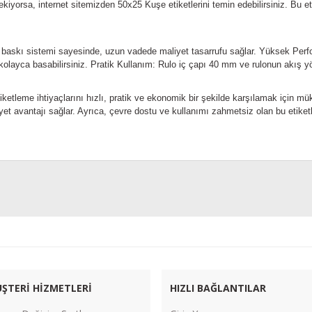
kiyorsa, internet sitemizden 50x25 Kuşe etiketlerini temin edebilirsiniz. Bu eti
askı sistemi sayesinde, uzun vadede maliyet tasarrufu sağlar.
Yüksek Perfo
i kolayca basabilirsiniz.
Pratik Kullanım: Rulo iç çapı 40 mm ve rulonun akış yönü
ketleme ihtiyaçlarını hızlı, pratik ve ekonomik bir şekilde karşılamak için mük
yet avantajı sağlar. Ayrıca, çevre dostu ve kullanımı zahmetsiz olan bu etiket
Bu ürüne ilk yorumu siz yapın!
Yorum Yaz
ŞTERİ HİZMETLERİ
HIZLI BAĞLANTILAR