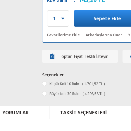
KDV Dahil
:
Sepete Ekle
Arkadaşlarına Öner
Y
Toptan Fiyat Teklifi İsteyin
Seçenekler
Küçük Koli 10 Rulo - ( 1.701,52 TL )
Büyük Koli 30 Rulo - ( 4.298,58 TL )
YORUMLAR
TAKSIT SEÇENEKLERI