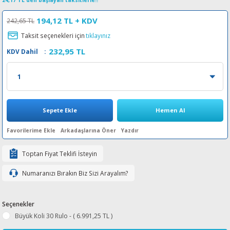
24,17 TL den başlayan taksitlerle!!
esin Ribon
oner
rJet CP
194,12 TL
+ KDV
242,65 TL
Taksit seçenekleri için
tıklayınız
rjet Pro
232,95 TL
KDV Dahil
:
Sepete Ekle
Hemen Al
Arkadaşlarına Öner
Yazdır
Toptan Fiyat Teklifi İsteyin
Numaranızı Bırakın Biz Sizi Arayalım?
Seçenekler
Büyük Koli 30 Rulo - ( 6.991,25 TL )