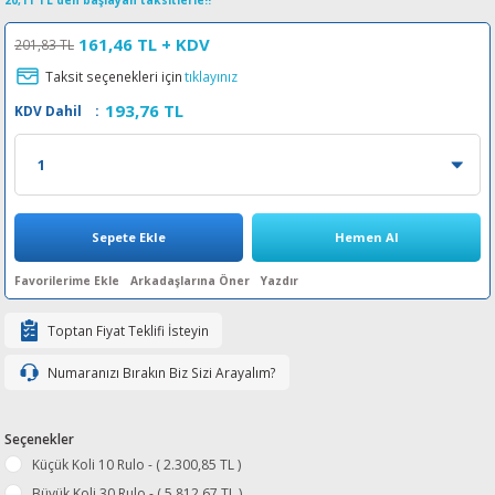
20,11 TL den başlayan taksitlerle!!
esin Ribon
oner
rJet CP
161,46 TL
+ KDV
201,83 TL
Taksit seçenekleri için
tıklayınız
rjet Pro
193,76 TL
KDV Dahil
:
Sepete Ekle
Hemen Al
Arkadaşlarına Öner
Yazdır
Toptan Fiyat Teklifi İsteyin
Numaranızı Bırakın Biz Sizi Arayalım?
Seçenekler
Küçük Koli 10 Rulo - ( 2.300,85 TL )
Büyük Koli 30 Rulo - ( 5.812,67 TL )