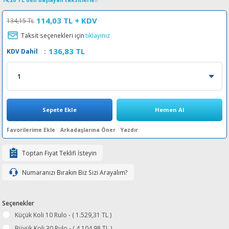
14,20 TL den başlayan taksitlerle!!
esin Ribon
oner
rJet CP
114,03 TL
+ KDV
134,15 TL
Taksit seçenekleri için
tıklayınız
rjet Pro
136,83 TL
KDV Dahil
:
Sepete Ekle
Hemen Al
Arkadaşlarına Öner
Yazdır
Toptan Fiyat Teklifi İsteyin
Numaranızı Bırakın Biz Sizi Arayalım?
Seçenekler
Küçük Koli 10 Rulo - ( 1.529,31 TL )
Büyük Koli 30 Rulo - ( 4.104,98 TL )