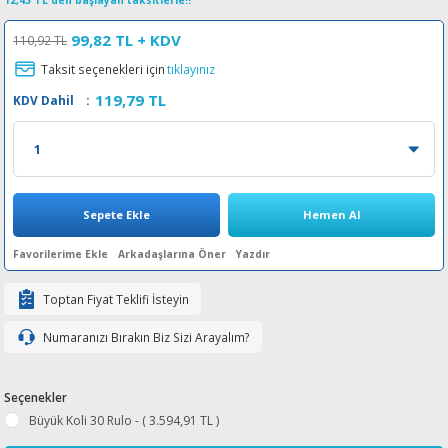
12,43 TL den başlayan taksitlerle!!
esin Ribon
oner
rJet CP
99,82 TL
+ KDV
110,92 TL
Taksit seçenekleri için
tıklayınız
rjet Pro
119,79 TL
KDV Dahil
:
Sepete Ekle
Hemen Al
Arkadaşlarına Öner
Yazdır
Toptan Fiyat Teklifi İsteyin
Numaranızı Bırakın Biz Sizi Arayalım?
Seçenekler
Büyük Koli 30 Rulo - ( 3.594,91 TL )