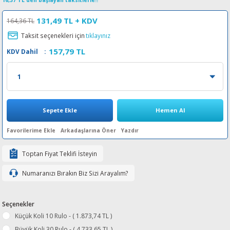
16,37 TL den başlayan taksitlerle!!
esin Ribon
oner
rJet CP
131,49 TL
+ KDV
164,36 TL
Taksit seçenekleri için
tıklayınız
rjet Pro
157,79 TL
KDV Dahil
:
Sepete Ekle
Hemen Al
Arkadaşlarına Öner
Yazdır
Toptan Fiyat Teklifi İsteyin
Numaranızı Bırakın Biz Sizi Arayalım?
Seçenekler
Küçük Koli 10 Rulo - ( 1.873,74 TL )
Büyük Koli 30 Rulo - ( 4.733,65 TL )