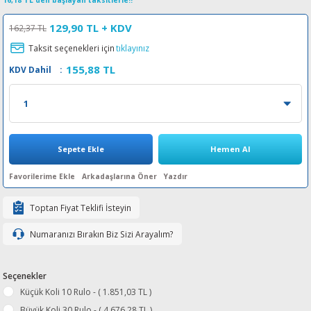
16,18 TL den başlayan taksitlerle!!
esin Ribon
oner
rJet CP
129,90 TL
+ KDV
162,37 TL
Taksit seçenekleri için
tıklayınız
rjet Pro
155,88 TL
KDV Dahil
:
Sepete Ekle
Hemen Al
Arkadaşlarına Öner
Yazdır
Toptan Fiyat Teklifi İsteyin
Numaranızı Bırakın Biz Sizi Arayalım?
Seçenekler
Küçük Koli 10 Rulo - ( 1.851,03 TL )
Büyük Koli 30 Rulo - ( 4.676,28 TL )