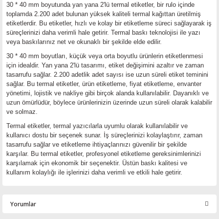
30 * 40 mm boyutunda yan yana 2'lü termal etiketler, bir rulo içinde
toplamda 2.200 adet bulunan yüksek kaliteli termal kağıttan üretilmiş
etiketlerdir.
Bu etiketler, hızlı ve kolay bir etiketleme süreci sağlayarak iş
süreçlerinizi daha verimli hale getirir. Termal baskı teknolojisi ile yazı
veya baskılarınız net ve okunaklı bir şekilde elde edilir.
30 * 40 mm boyutları, küçük veya orta boyutlu ürünlerin etiketlenmesi
için idealdir. Yan yana 2'lü tasarımı, etiket değişimini azaltır ve zaman
tasarrufu sağlar. 2.200 adetlik adet sayısı ise uzun süreli etiket teminini
sağlar.
Bu termal etiketler, ürün etiketleme, fiyat etiketleme, envanter
yönetimi, lojistik ve nakliye gibi birçok alanda kullanılabilir. Dayanıklı ve
uzun ömürlüdür, böylece ürünlerinizin üzerinde uzun süreli olarak kalabilir
ve solmaz.
Termal etiketler, termal yazıcılarla uyumlu olarak kullanılabilir ve
kullanıcı dostu bir seçenek sunar. İş süreçlerinizi kolaylaştırır, zaman
tasarrufu sağlar ve etiketleme ihtiyaçlarınızı güvenilir bir şekilde
karşılar.
Bu termal etiketler, profesyonel etiketleme gereksinimlerinizi
karşılamak için ekonomik bir seçenektir. Üstün baskı kalitesi ve
kullanım kolaylığı ile işlerinizi daha verimli ve etkili hale getirir.
Yorumlar