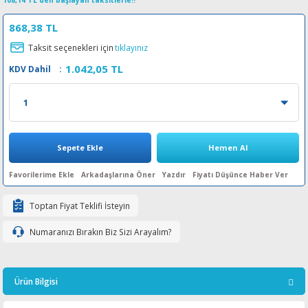
108,14 TL den başlayan taksitlerle!!
esin Ribon
oner
rJet CP
868,38 TL
Taksit seçenekleri için
tıklayınız
rjet Pro
1.042,05 TL
KDV Dahil
:
Sepete Ekle
Hemen Al
Arkadaşlarına Öner
Yazdır
Fiyatı Düşünce Haber Ver
Toptan Fiyat Teklifi İsteyin
Numaranızı Bırakın Biz Sizi Arayalım?
Ürün Bilgisi