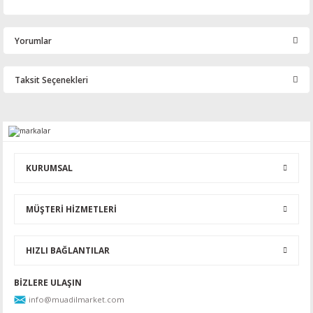
Yorumlar
Taksit Seçenekleri
Bu ürüne ilk yorumu siz yapın!
Yorum Yaz
KURUMSAL
MÜŞTERİ HİZMETLERİ
HIZLI BAĞLANTILAR
BİZLERE ULAŞIN
info@muadilmarket.com