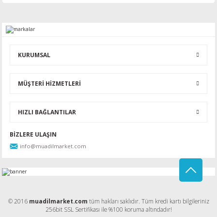
Bu ürüne ilk yorumu siz yapın!
Yorum Yaz
KURUMSAL
MÜŞTERİ HİZMETLERİ
HIZLI BAĞLANTILAR
BİZLERE ULAŞIN
info@muadilmarket.com
© 2016
muadilmarket.com
tüm hakları saklıdır. Tüm kredi kartı bilgileriniz
256bit SSL Sertifikası ile %100 koruma altındadır!