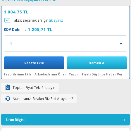
125,12 TL den başlayan taksitlerle!!
esin Ribon
oner
rJet CP
1.004,75 TL
Taksit seçenekleri için
tıklayınız
rjet Pro
1.205,71 TL
KDV Dahil
:
Sepete Ekle
Hemen Al
Arkadaşlarına Öner
Yazdır
Fiyatı Düşünce Haber Ver
Toptan Fiyat Teklifi İsteyin
Numaranızı Bırakın Biz Sizi Arayalım?
Ürün Bilgisi