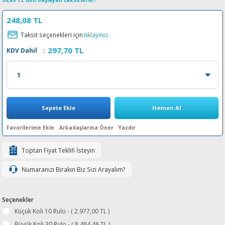
30,89 TL den başlayan taksitlerle!!
esin Ribon
oner
rJet CP
248,08 TL
Taksit seçenekleri için
tıklayınız
rjet Pro
297,70 TL
KDV Dahil
:
Sepete Ekle
Hemen Al
Arkadaşlarına Öner
Yazdır
Toptan Fiyat Teklifi İsteyin
Numaranızı Bırakın Biz Sizi Arayalım?
Seçenekler
Küçük Koli 10 Rulo - ( 2.977,00 TL )
Büyük Koli 30 Rulo - ( 8.484,46 TL )