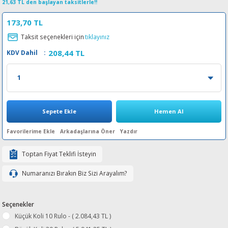
21,63 TL den başlayan taksitlerle!!
esin Ribon
oner
rJet CP
173,70 TL
rjet Pro
Taksit seçenekleri için
tıklayınız
208,44 TL
KDV Dahil
:
Sepete Ekle
Hemen Al
Arkadaşlarına Öner
Yazdır
Toptan Fiyat Teklifi İsteyin
Numaranızı Bırakın Biz Sizi Arayalım?
Seçenekler
Küçük Koli 10 Rulo - ( 2.084,43 TL )