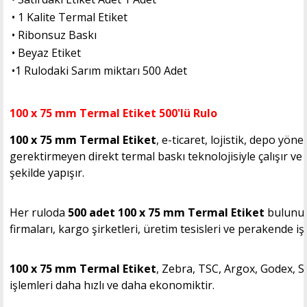
• 1 Kalite Termal Etiket
• Ribonsuz Baskı
• Beyaz Etiket
•
1 Rulodaki Sarım miktarı 500 Adet
100 x 75 mm Termal Etiket 500'lü Rulo
100 x 75 mm Termal Etiket
, e-ticaret, lojistik, depo yö
gerektirmeyen direkt termal baskı teknolojisiyle çalışır ve
şekilde yapışır.
Her ruloda
500 adet
100 x 75 mm Termal Etiket
bulunur.
firmaları, kargo şirketleri, üretim tesisleri ve perakende işle
100 x 75 mm Termal Etiket
, Zebra, TSC, Argox, Godex, Sa
işlemleri daha hızlı ve daha ekonomiktir.