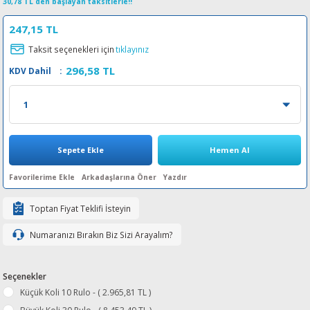
30,78 TL den başlayan taksitlerle!!
esin Ribon
oner
rJet CP
247,15 TL
Taksit seçenekleri için
tıklayınız
rjet Pro
296,58 TL
KDV Dahil
:
Sepete Ekle
Hemen Al
Arkadaşlarına Öner
Yazdır
Toptan Fiyat Teklifi İsteyin
Numaranızı Bırakın Biz Sizi Arayalım?
Seçenekler
Küçük Koli 10 Rulo - ( 2.965,81 TL )